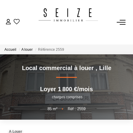
NOS BIENS
Acheter
Accueil
A louer
Référence 2559
Louer
Immobilier D'entreprise
Local commercial à louer
,
Lille
VENDRE
Loyer 1 800 €/mois
charges comprises
Estimation
85
m²
•
Réf : 2559
BIENS VENDUS
A Louer