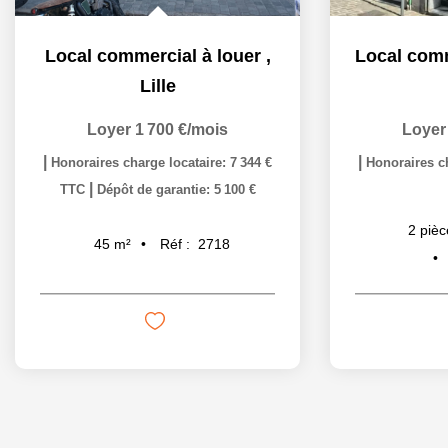
Local commercial à louer
,
Lille
Loyer 1 700 €/mois
Loyer
|
|
Honoraires charge locataire: 7 344 €
Honoraires ch
|
TTC
Dépôt de garantie: 5 100 €
2
pièc
Réf :
2718
45
m²