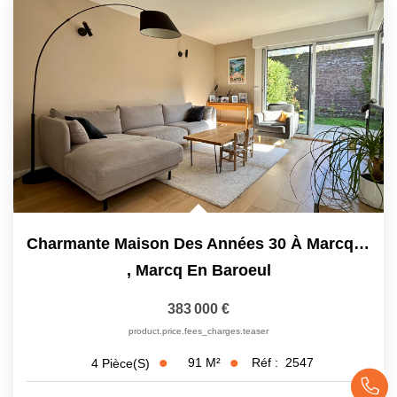
Charmante Maison Des Années 30 À Marcq Buisson
,
Marcq En Baroeul
383 000 €
product.price.fees_charges.teaser
91
M²
Réf :
2547
4
Pièce(s)