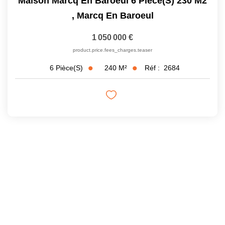
Maison Marcq En Baroeul 6 Pièce(s) 230 M2
,
Marcq En Baroeul
1 050 000 €
product.price.fees_charges.teaser
240
M²
Réf :
2684
6
Pièce(s)