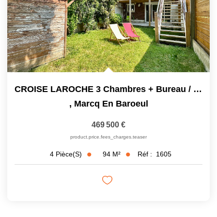
CROISE LAROCHE 3 Chambres + Bureau / Jardin / Garage
,
Marcq En Baroeul
469 500 €
product.price.fees_charges.teaser
94
M²
Réf :
1605
4
Pièce(s)