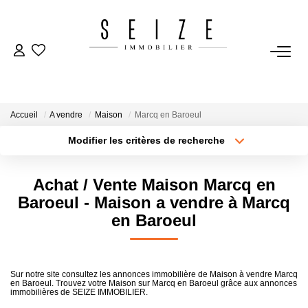
NOS BIENS
Acheter
Accueil
A vendre
Maison
Marcq en Baroeul
Louer
Modifier les critères de recherche
Immobilier D'entreprise
Type de transaction
Localisation
Acheter
Sélectionnez...
Achat / Vente Maison Marcq en
Type de bien
VENDRE
Sélectionnez...
Surface min
Baroeul - Maison a vendre à Marcq
en Baroeul
Estimation
Plus de critères
Budget max
Créer une alerte
Sur notre site consultez les annonces immobilière de Maison à vendre Marcq
BIENS VENDUS
en Baroeul. Trouvez votre Maison sur Marcq en Baroeul grâce aux annonces
immobilières de SEIZE IMMOBILIER.