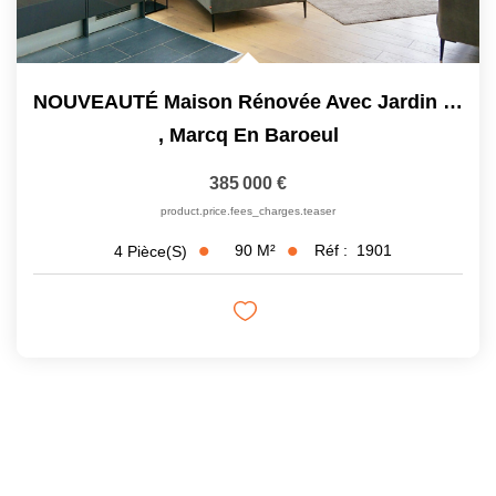
NOUVEAUTÉ Maison Rénovée Avec Jardin Croisé Laroche
,
Marcq En Baroeul
385 000 €
product.price.fees_charges.teaser
90
M²
Réf :
1901
4
Pièce(s)