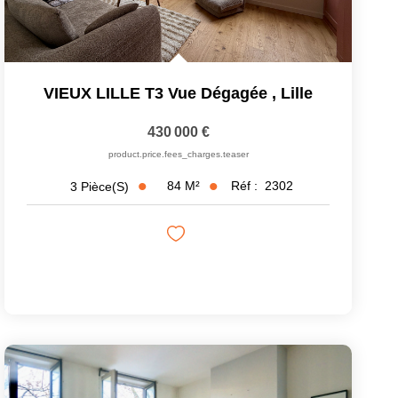
VIEUX LILLE T3 Vue Dégagée
,
Lille
430 000 €
product.price.fees_charges.teaser
84
M²
Réf :
2302
3
Pièce(s)