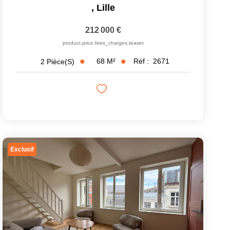
,
Lille
212 000 €
product.price.fees_charges.teaser
68
M²
Réf :
2671
2
Pièce(s)
Exclusif