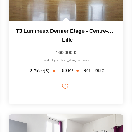
T3 Lumineux Dernier Étage - Centre-Ville / Parc...
,
Lille
160 000 €
product.price.fees_charges.teaser
50
M²
Réf :
2632
3
Pièce(s)