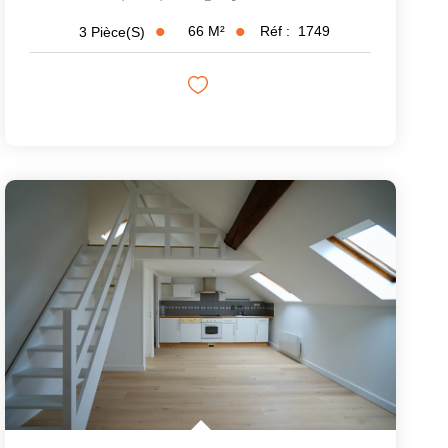
66
M²
Réf :
1749
3
Pièce(s)