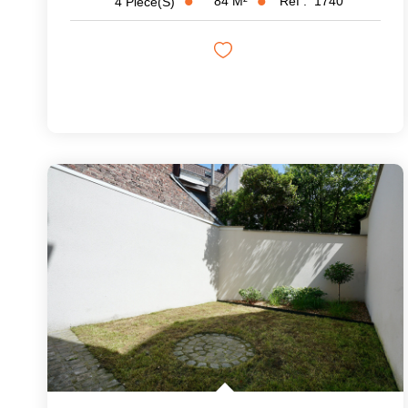
84
M²
Réf :
1740
4
Pièce(s)