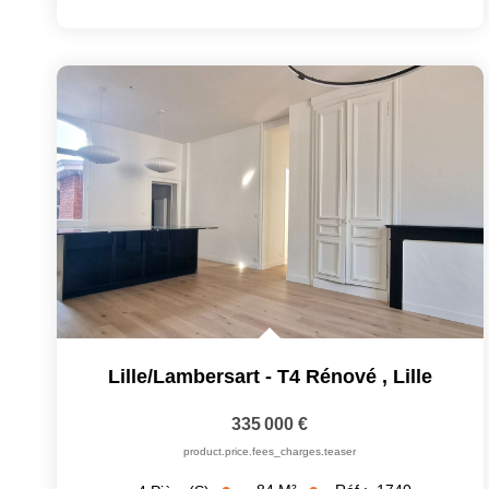
Lille/Lambersart - T4 Rénové
,
Lille
335 000 €
product.price.fees_charges.teaser