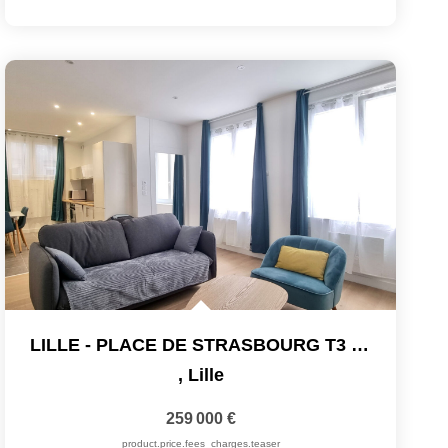
LILLE - PLACE DE STRASBOURG T3 RÉNOVÉ
,
Lille
259 000 €
product.price.fees_charges.teaser