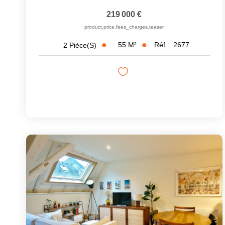
219 000 €
product.price.fees_charges.teaser
55
M²
Réf :
2677
2
Pièce(s)