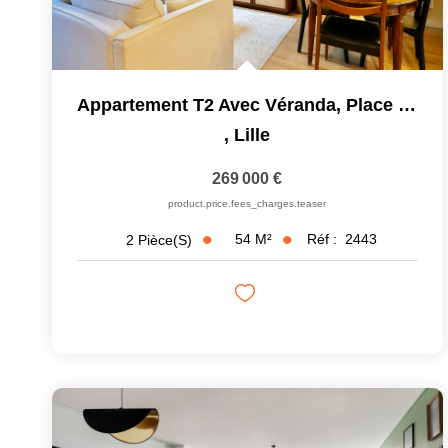
Appartement T2 Avec Véranda, Place Louise De Béthignies,...
,
Lille
269 000 €
product.price.fees_charges.teaser
54
M²
Réf :
2443
2
Pièce(s)