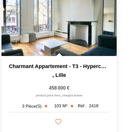
Charmant Appartement - T3 - Hypercentre
,
Lille
458 000 €
product.price.fees_charges.teaser
103
M²
Réf :
2418
3
Pièce(s)