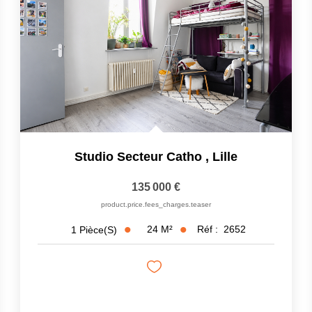
Studio Secteur Catho
,
Lille
135 000 €
product.price.fees_charges.teaser
24
M²
Réf :
2652
1
Pièce(s)