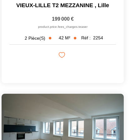
VIEUX-LILLE T2 MEZZANINE
,
Lille
199 000 €
product.price.fees_charges.teaser
42
M²
Réf :
2254
2
Pièce(s)