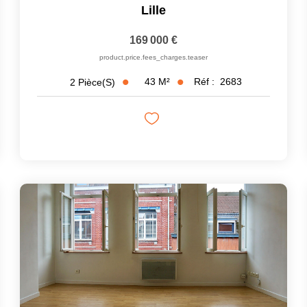
Lille
169 000 €
product.price.fees_charges.teaser
43
M²
Réf :
2683
2
Pièce(s)