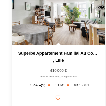
Superbe Appartement Familial Au Coeur De Lille
,
Lille
410 000 €
product.price.fees_charges.teaser
91
M²
Réf :
2701
4
Pièce(s)