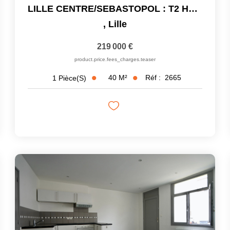
LILLE CENTRE/SEBASTOPOL : T2 HAUT DE GAMME
,
Lille
219 000 €
product.price.fees_charges.teaser
40
M²
Réf :
2665
1
Pièce(s)