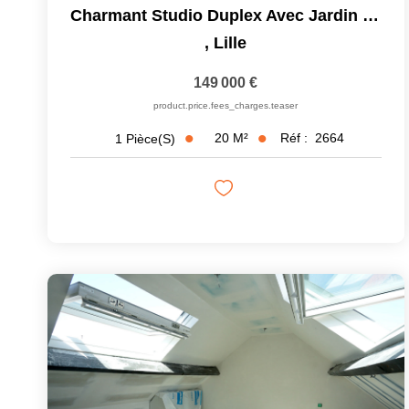
Charmant Studio Duplex Avec Jardin Privatif
,
Lille
149 000 €
product.price.fees_charges.teaser
20
M²
Réf :
2664
1
Pièce(s)