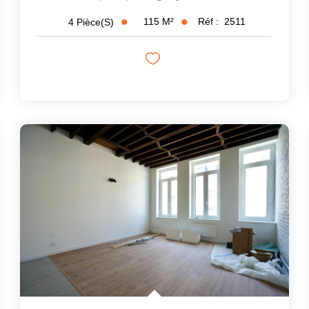
115
M²
Réf :
2511
4
Pièce(s)