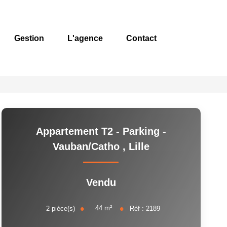
Gestion
L'agence
Contact
Appartement T2 - Parking -
Vauban/Catho
,
Lille
Vendu
44
m²
2
pièce(s)
Réf :
2189