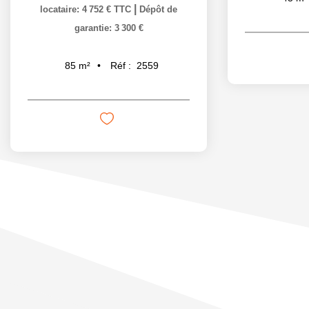
|
locataire: 4 752 € TTC
Dépôt de
garantie: 3 300 €
Réf :
2559
85
m²