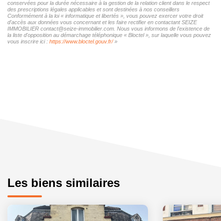
conservées pour la durée nécessaire à la gestion de la relation client dans le respect
des prescriptions légales applicables et sont destinées à nos conseillers
Conformément à la loi « informatique et libertés », vous pouvez exercer votre droit
d'accès aux données vous concernant et les faire rectifier en contactant SEIZE
IMMOBILIER contact@seize-immobilier.com. Nous vous informons de l'existence de
la liste d'opposition au démarchage téléphonique « Bloctel », sur laquelle vous pouvez
vous inscrire ici :
https://www.bloctel.gouv.fr/
»
Les biens similaires