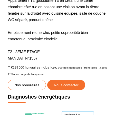
Appartement T2 (possibilité T3 en créant une 2ème
chambre côté rue en posant une cloison avant la 4ème
fenêtre sur la droite) avec cuisine équipée, salle de douche,
WC séparé, parquet chêne
Emplacement recherché, petite copropriété bien
entretenue, proximité citadelle
T2 - 3EME ETAGE
MANDAT N°1957
** €199 000
honoraires inclus
|
|
€192 000
hors honoraires
Honoraires : 3.65%
TTC à la charge de l'acquéreur
Nos honoraires
Nous contacter
Diagnostics énergétiques