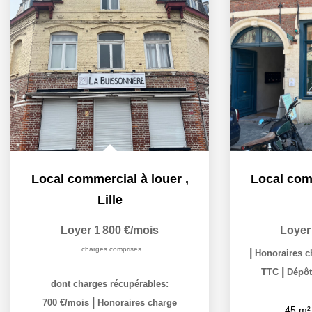
Local commercial à louer
,
Local com
Lille
Loyer 1 800 €/mois
Loyer
charges comprises
|
Honoraires ch
|
TTC
Dépôt
dont charges récupérables:
|
700 €/mois
Honoraires charge
45
m²