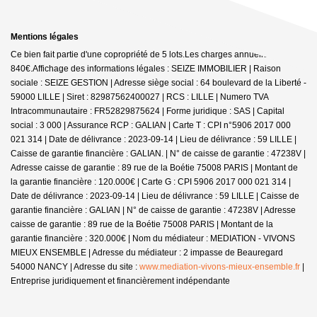
Mentions légales
Ce bien fait partie d'une copropriété de 5 lots.Les charges annuelles sont de
840€.
Affichage des informations légales : SEIZE IMMOBILIER | Raison
sociale : SEIZE GESTION | Adresse siège social : 64 boulevard de la Liberté -
59000 LILLE | Siret : 82987562400027 | RCS : LILLE | Numero TVA
Intracommunautaire : FR52829875624 | Forme juridique : SAS | Capital
social : 3 000 | Assurance RCP : GALIAN |
Carte T : CPI n°5906 2017 000
021 314 | Date de délivrance : 2023-09-14 | Lieu de délivrance : 59 LILLE |
Caisse de garantie financière : GALIAN. | N° de caisse de garantie : 47238V |
Adresse caisse de garantie : 89 rue de la Boétie 75008 PARIS | Montant de
la garantie financière : 120.000€ | Carte G : CPI 5906 2017 000 021 314 |
Date de délivrance : 2023-09-14 | Lieu de délivrance : 59 LILLE | Caisse de
garantie financière : GALIAN | N° de caisse de garantie : 47238V | Adresse
caisse de garantie : 89 rue de la Boétie 75008 PARIS | Montant de la
garantie financière : 320.000€ | Nom du médiateur : MEDIATION - VIVONS
MIEUX ENSEMBLE | Adresse du médiateur : 2 impasse de Beauregard
54000 NANCY | Adresse du site :
www.mediation-vivons-mieux-ensemble.fr
|
Entreprise juridiquement et financièrement indépendante