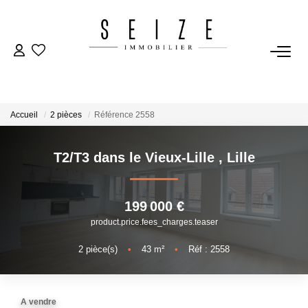
NOS BIENS
Acheter
Accueil
2 pièces
Référence 2558
Louer
Immobilier D'entreprise
T2/T3 dans le Vieux-Lille
,
Lille
VENDRE
199 000 €
product.price.fees_charges.teaser
Estimation
2
pièce(s)
•
43
m²
•
Réf : 2558
BIENS VENDUS
A vendre