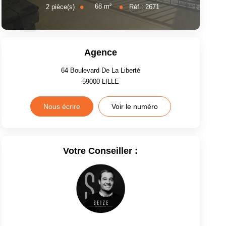
68
m²
2
pièce(s)
Réf :
2671
Agence
64 Boulevard De La Liberté
59000
LILLE
Nous écrire
Voir le numéro
Votre Conseiller :