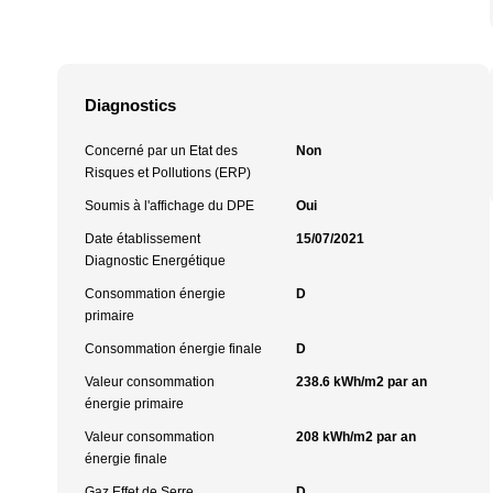
Diagnostics
Concerné par un Etat des
Non
Risques et Pollutions (ERP)
Soumis à l'affichage du DPE
Oui
Date établissement
15/07/2021
Diagnostic Energétique
Consommation énergie
D
primaire
Consommation énergie finale
D
Valeur consommation
238.6 kWh/m2 par an
énergie primaire
Valeur consommation
208 kWh/m2 par an
énergie finale
Gaz Effet de Serre
D