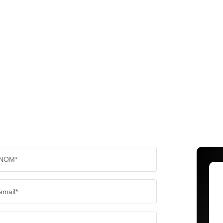
NOM*
email*