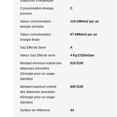
Diagnostic Energétique
Consommation énergie
C
primaire
Valeur consommation
129 kWh/m2 par an
énergie primaire
Valeur consommation
67 kWh/m2 par an
énergie finale
Gaz Effet de Serre
A
Valeur Gaz Effet de serre
4 Kg CO2/m2/an
Montant minimum estimé des
610 EUR
dépenses annuelles
d'énergie pour un usage
standard
Montant maximum estimé
840 EUR
des dépenses annuelles
d'énergie pour un usage
standard
Surface de référence
44