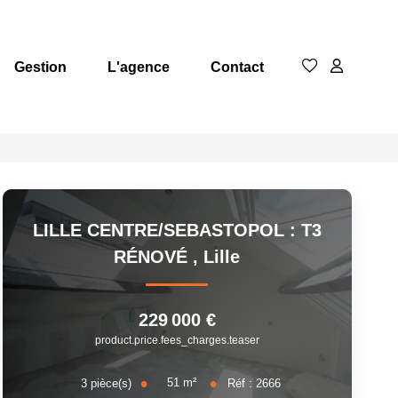
Gestion
L'agence
Contact
LILLE CENTRE/SEBASTOPOL : T3
RÉNOVÉ
,
Lille
229 000 €
product.price.fees_charges.teaser
51
m²
3
pièce(s)
Réf :
2666