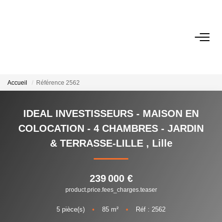
NOS BIENS
Acheter
Accueil
Référence 2562
Louer
Immobilier D'entreprise
IDEAL INVESTISSEURS - MAISON EN
COLOCATION - 4 CHAMBRES - JARDIN
VENDRE
& TERRASSE-LILLE
,
Lille
Estimation
239 000 €
product.price.fees_charges.teaser
BIENS VENDUS
5
pièce(s)
•
85
m²
•
Réf : 2562