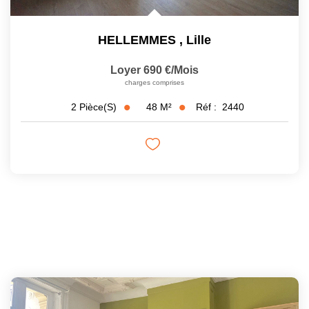
HELLEMMES
,
Lille
Loyer 690 €/mois
charges comprises
48
M²
Réf :
2440
2
Pièce(s)