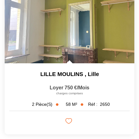
LILLE MOULINS
,
Lille
Loyer 750 €/mois
charges comprises
58
M²
Réf :
2650
2
Pièce(s)