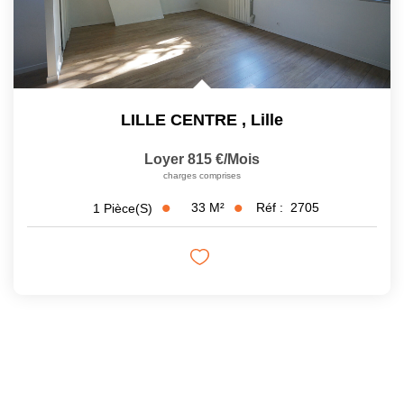
LILLE CENTRE
,
Lille
Loyer 815 €/mois
charges comprises
33
M²
Réf :
2705
1
Pièce(s)