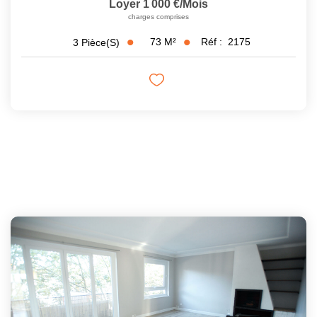
Loyer 1 000 €/mois
charges comprises
73
M²
Réf :
2175
3
Pièce(s)