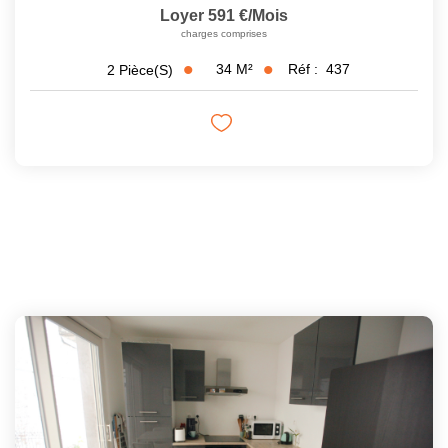
Loyer 591 €/mois
charges comprises
34
M²
Réf :
437
2
Pièce(s)