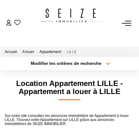
NOS BIENS
Acheter
Accueil
A louer
Appartement
LILLE
Louer
Modifier les critères de recherche
Immobilier D'entreprise
Type de transaction
Localisation
Acheter
Sélectionnez...
Location Appartement LILLE -
Type de bien
VENDRE
Sélectionnez...
Surface min
Appartement a louer à LILLE
Estimation
Plus de critères
Budget max
Sur notre site consultez les annonces immobilière de Appartement à louer
LILLE. Trouvez votre Appartement sur LILLE grâce aux annonces
Créer une alerte
immobilières de SEIZE IMMOBILIER.
BIENS VENDUS