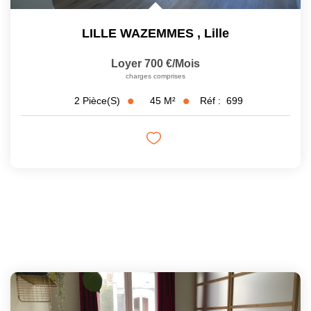
LILLE WAZEMMES
,
Lille
Loyer 700 €/mois
charges comprises
45
M²
Réf :
699
2
Pièce(s)