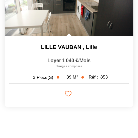
LILLE VAUBAN
,
Lille
Loyer 1 040 €/mois
charges comprises
39
M²
Réf :
853
3
Pièce(s)