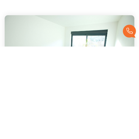
MARQUETTE LEZ LILLE
,
Marquette Lez Lille
Loyer 771 €/mois
charges comprises
61
M²
Réf :
1360
2
Pièce(s)