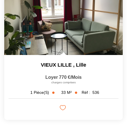
VIEUX LILLE
,
Lille
Loyer 770 €/mois
charges comprises
33
M²
Réf :
536
1
Pièce(s)