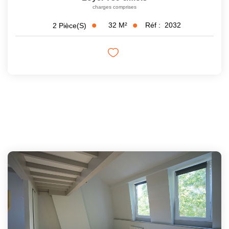
charges comprises
32
M²
Réf :
2032
2
Pièce(s)