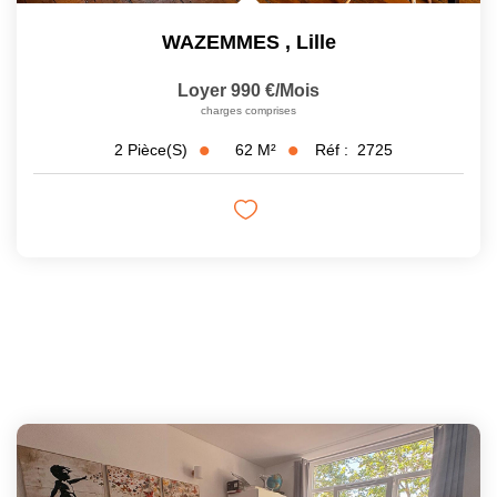
WAZEMMES
,
Lille
Loyer 990 €/mois
charges comprises
62
M²
Réf :
2725
2
Pièce(s)