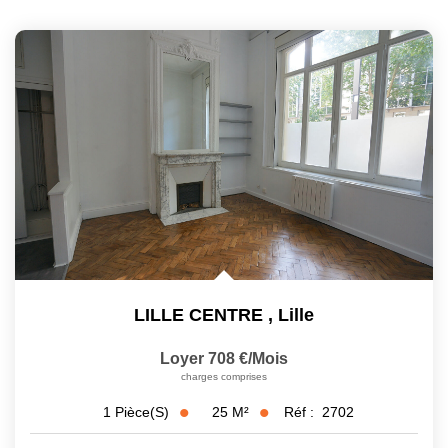
LILLE CENTRE
,
Lille
Loyer 708 €/mois
charges comprises
25
M²
Réf :
2702
1
Pièce(s)