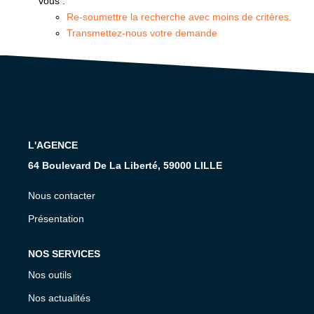
vous :
GESTION
Re-soumettre la recherche avec moins de critères.
Transmettez-nous votre demande
L'AGENCE
CONTACT
L'AGENCE
64 Boulevard De La Liberté, 59000 LILLE
Nous contacter
Présentation
NOS SERVICES
Nos outils
Nos actualités