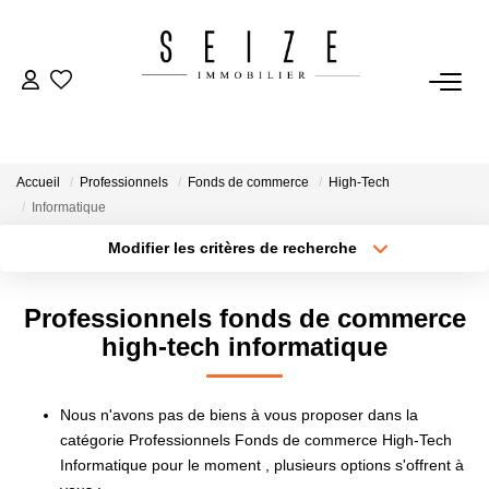
NOS BIENS
Acheter
Accueil
Professionnels
Fonds de commerce
High-Tech
Louer
Informatique
Immobilier D'entreprise
Modifier les critères de recherche
Type de transaction
Localisation
Acheter
Sélectionnez...
VENDRE
Professionnels fonds de commerce
Type de bien
Sélectionnez...
Surface min
high-tech informatique
Estimation
Plus de critères
Budget max
Nous n'avons pas de biens à vous proposer dans la
catégorie Professionnels Fonds de commerce High-Tech
BIENS VENDUS
Créer une alerte
Informatique pour le moment , plusieurs options s'offrent à