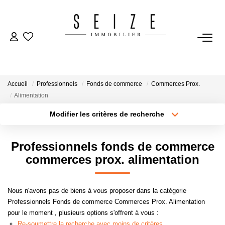
NOS BIENS
Acheter
Accueil
Professionnels
Fonds de commerce
Commerces Prox.
Louer
Alimentation
Immobilier D'entreprise
Modifier les critères de recherche
Type de transaction
Localisation
Acheter
Sélectionnez...
VENDRE
Professionnels fonds de commerce
Type de bien
Sélectionnez...
Surface min
commerces prox. alimentation
Estimation
Plus de critères
Budget max
Nous n'avons pas de biens à vous proposer dans la catégorie
Professionnels Fonds de commerce Commerces Prox. Alimentation
BIENS VENDUS
Créer une alerte
pour le moment , plusieurs options s'offrent à vous :
Re-soumettre la recherche avec moins de critères.