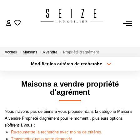
NOS BIENS
Acheter
Accueil
Maisons
A vendre
Propriété d'agrément
Louer
Modifier les critères de recherche
Immobilier D'entreprise
Type de transaction
Localisation
Acheter
Sélectionnez...
Maisons a vendre propriété
Type de bien
VENDRE
Sélectionnez...
Surface min
d'agrément
Estimation
Plus de critères
Budget max
Nous n'avons pas de biens à vous proposer dans la catégorie Maisons
A vendre Propriété d'agrément pour le moment , plusieurs options
Créer une alerte
s'offrent à vous :
BIENS VENDUS
Re-soumettre la recherche avec moins de critères.
Transmettez-nous votre demande